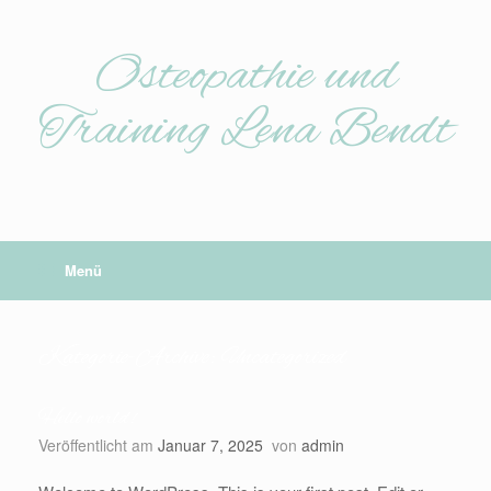
Zum
Inhalt
springen
Osteopathie und
Training Lena Bendt
Menü
Kategorie-Archive:
Uncategorized
Hello world!
Veröffentlicht am
Januar 7, 2025
von
admin